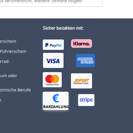
 veröffentlicht. Weitere Termine folgen!
Sicher bezahlen mit:
rerschein
-Führerschein
rrad-
dium oder
izinische Berufe
€
n
BARZAHLUNG