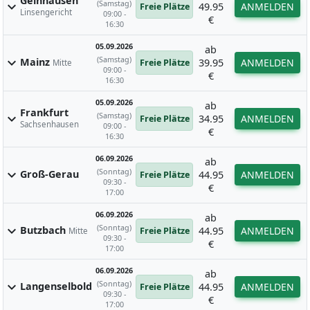
Gelnhausen
(Samstag)
expand_more
49.95
ANMELDEN
Freie Plätze
Linsengericht
09:00 -
€
16:30
05.09.2026
ab
(Samstag)
expand_more
Mainz
39.95
ANMELDEN
Freie Plätze
Mitte
09:00 -
€
16:30
05.09.2026
ab
Frankfurt
(Samstag)
expand_more
34.95
ANMELDEN
Freie Plätze
Sachsenhausen
09:00 -
€
16:30
06.09.2026
ab
(Sonntag)
expand_more
Groß-Gerau
44.95
ANMELDEN
Freie Plätze
09:30 -
€
17:00
06.09.2026
ab
(Sonntag)
expand_more
Butzbach
44.95
ANMELDEN
Freie Plätze
Mitte
09:30 -
€
17:00
06.09.2026
ab
(Sonntag)
expand_more
Langenselbold
44.95
ANMELDEN
Freie Plätze
09:30 -
€
17:00