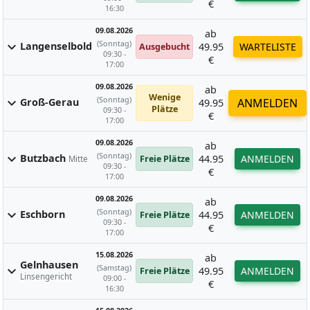
€
16:30
09.08.2026
ab
(Sonntag)
expand_more
Langenselbold
49.95
WARTELISTE
Ausgebucht
09:30 -
€
17:00
09.08.2026
ab
Wenige
(Sonntag)
expand_more
Groß-Gerau
ANMELDEN
49.95
Plätze
09:30 -
€
17:00
09.08.2026
ab
(Sonntag)
expand_more
Butzbach
44.95
ANMELDEN
Freie Plätze
Mitte
09:30 -
€
17:00
09.08.2026
ab
(Sonntag)
expand_more
Eschborn
44.95
ANMELDEN
Freie Plätze
09:30 -
€
17:00
15.08.2026
ab
Gelnhausen
(Samstag)
expand_more
49.95
ANMELDEN
Freie Plätze
Linsengericht
09:00 -
€
16:30