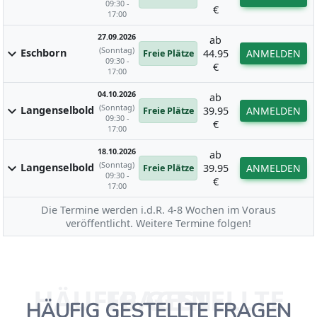
09:30 -
€
17:00
27.09.2026
ab
(Sonntag)
expand_more
Eschborn
44.95
ANMELDEN
Freie Plätze
09:30 -
€
17:00
04.10.2026
ab
(Sonntag)
expand_more
Langenselbold
39.95
ANMELDEN
Freie Plätze
09:30 -
€
17:00
18.10.2026
ab
(Sonntag)
expand_more
Langenselbold
39.95
ANMELDEN
Freie Plätze
09:30 -
€
17:00
Die Termine werden i.d.R. 4-8 Wochen im Voraus
veröffentlicht. Weitere Termine folgen!
HÄUFIG GESTELLTE FRAGEN
HÄUFIG GESTELLTE FRAGEN