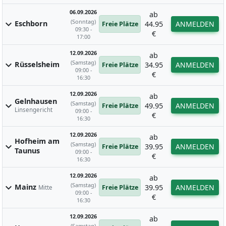
06.09.2026
ab
(Sonntag)
expand_more
Eschborn
44.95
ANMELDEN
Freie Plätze
09:30 -
€
17:00
12.09.2026
ab
(Samstag)
expand_more
Rüsselsheim
34.95
ANMELDEN
Freie Plätze
09:00 -
€
16:30
12.09.2026
ab
Gelnhausen
(Samstag)
expand_more
49.95
ANMELDEN
Freie Plätze
Linsengericht
09:00 -
€
16:30
12.09.2026
ab
Hofheim am
(Samstag)
expand_more
39.95
ANMELDEN
Freie Plätze
Taunus
09:00 -
€
16:30
12.09.2026
ab
(Samstag)
expand_more
Mainz
39.95
ANMELDEN
Freie Plätze
Mitte
09:00 -
€
16:30
12.09.2026
ab
(Samstag)