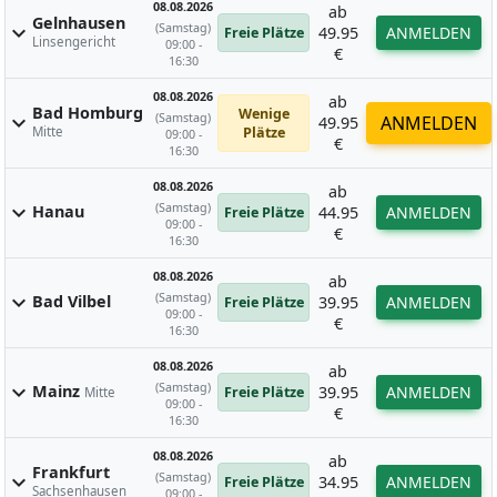
08.08.2026
ab
Gelnhausen
(Samstag)
expand_more
49.95
ANMELDEN
Freie Plätze
Linsengericht
09:00 -
€
16:30
08.08.2026
ab
Bad Homburg
Wenige
(Samstag)
expand_more
ANMELDEN
49.95
Mitte
Plätze
09:00 -
€
16:30
08.08.2026
ab
(Samstag)
expand_more
Hanau
44.95
ANMELDEN
Freie Plätze
09:00 -
€
16:30
08.08.2026
ab
(Samstag)
expand_more
Bad Vilbel
39.95
ANMELDEN
Freie Plätze
09:00 -
€
16:30
08.08.2026
ab
(Samstag)
expand_more
Mainz
39.95
ANMELDEN
Freie Plätze
Mitte
09:00 -
€
16:30
08.08.2026
ab
Frankfurt
(Samstag)
expand_more
34.95
ANMELDEN
Freie Plätze
Sachsenhausen
09:00 -