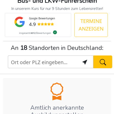
Bus- und LKW-Führerschein
In unserem Kurs für nur 9 Stunden zum Lebensretter!
TERMINE
ANZEIGEN
An
18
Standorten in Deutschland:
Google Bewertungen
4.9
Ort oder PLZ eingeben...
insgesamt
6012
Bewertungen
Amtlich anerkannte