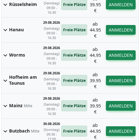
(Samstag)
expand_more
Rüsselsheim
39.95
ANMELDEN
Freie Plätze
09:00 -
€
16:30
29.08.2026
ab
(Samstag)
expand_more
Hanau
44.95
ANMELDEN
Freie Plätze
09:00 -
€
16:30
29.08.2026
ab
(Samstag)
expand_more
Worms
44.95
ANMELDEN
Freie Plätze
09:00 -
€
16:30
29.08.2026
ab
Hofheim am
(Samstag)
expand_more
39.95
ANMELDEN
Freie Plätze
Taunus
09:00 -
€
16:30
29.08.2026
ab
(Samstag)
expand_more
Mainz
39.95
ANMELDEN
Freie Plätze
Mitte
09:00 -
€
16:30
30.08.2026
ab
(Sonntag)
expand_more
Butzbach
44.95
ANMELDEN
Freie Plätze
Mitte
09:30 -
€
17:00