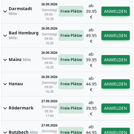
26.09.2026
ab
Darmstadt
(Samstag)
expand_more
39.95
ANMELDEN
Freie Plätze
Mitte
09:00 -
€
16:30
26.09.2026
ab
Bad Homburg
(Samstag)
expand_more
49.95
ANMELDEN
Freie Plätze
Mitte
09:00 -
€
16:30
26.09.2026
ab
(Samstag)
expand_more
Mainz
39.95
ANMELDEN
Freie Plätze
Mitte
09:00 -
€
16:30
26.09.2026
ab
(Samstag)
expand_more
Hanau
44.95
ANMELDEN
Freie Plätze
09:00 -
€
16:30
27.09.2026
ab
(Sonntag)
expand_more
Rödermark
39.95
ANMELDEN
Freie Plätze
09:30 -
€
17:00
27.09.2026
ab
(Sonntag)
expand_more
Butzbach
44.95
ANMELDEN
Freie Plätze
Mitte