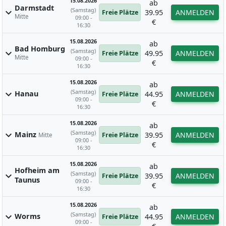
15.08.2026
ab
Darmstadt
(Samstag)
expand_more
39.95
ANMELDEN
Freie Plätze
Mitte
09:00 -
€
16:30
15.08.2026
ab
Bad Homburg
(Samstag)
expand_more
49.95
ANMELDEN
Freie Plätze
Mitte
09:00 -
€
16:30
15.08.2026
ab
(Samstag)
expand_more
Hanau
44.95
ANMELDEN
Freie Plätze
09:00 -
€
16:30
15.08.2026
ab
(Samstag)
expand_more
Mainz
39.95
ANMELDEN
Freie Plätze
Mitte
09:00 -
€
16:30
15.08.2026
ab
Hofheim am
(Samstag)
expand_more
39.95
ANMELDEN
Freie Plätze
Taunus
09:00 -
€
16:30
15.08.2026
ab
(Samstag)
expand_more
Worms
44.95
ANMELDEN
Freie Plätze
09:00 -