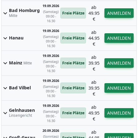
19.09.2026
ab
Bad Homburg
(Samstag)
expand_more
49.95
ANMELDEN
Freie Plätze
Mitte
09:00 -
€
16:30
19.09.2026
ab
(Samstag)
expand_more
Hanau
44.95
ANMELDEN
Freie Plätze
09:00 -
€
16:30
19.09.2026
ab
(Samstag)
expand_more
Mainz
39.95
ANMELDEN
Freie Plätze
Mitte
09:00 -
€
16:30
19.09.2026
ab
(Samstag)
expand_more
Bad Vilbel
39.95
ANMELDEN
Freie Plätze
09:00 -
€
16:30
19.09.2026
ab
Gelnhausen
(Samstag)
expand_more
49.95
ANMELDEN
Freie Plätze
Linsengericht
09:00 -
€
16:30
20.09.2026
ab
(Sonntag)
Groß-Gerau
44.95
ANMELDEN
Freie Plätze