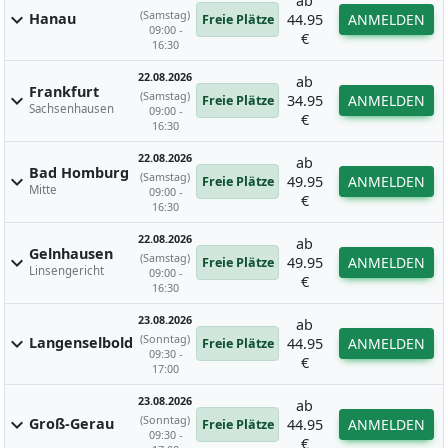
ab
(Samstag)
expand_more
Hanau
44.95
ANMELDEN
Freie Plätze
09:00 -
€
16:30
22.08.2026
ab
Frankfurt
(Samstag)
expand_more
34.95
ANMELDEN
Freie Plätze
Sachsenhausen
09:00 -
€
16:30
22.08.2026
ab
Bad Homburg
(Samstag)
expand_more
49.95
ANMELDEN
Freie Plätze
Mitte
09:00 -
€
16:30
22.08.2026
ab
Gelnhausen
(Samstag)
expand_more
49.95
ANMELDEN
Freie Plätze
Linsengericht
09:00 -
€
16:30
23.08.2026
ab
(Sonntag)
expand_more
Langenselbold
44.95
ANMELDEN
Freie Plätze
09:30 -
€
17:00
23.08.2026
ab
(Sonntag)
expand_more
Groß-Gerau
44.95
ANMELDEN
Freie Plätze
09:30 -
€