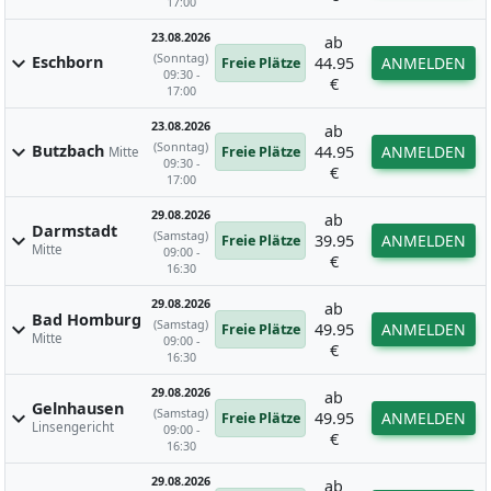
17:00
23.08.2026
ab
(Sonntag)
expand_more
Eschborn
44.95
ANMELDEN
Freie Plätze
09:30 -
€
17:00
23.08.2026
ab
(Sonntag)
expand_more
Butzbach
44.95
ANMELDEN
Freie Plätze
Mitte
09:30 -
€
17:00
29.08.2026
ab
Darmstadt
(Samstag)
expand_more
39.95
ANMELDEN
Freie Plätze
Mitte
09:00 -
€
16:30
29.08.2026
ab
Bad Homburg
(Samstag)
expand_more
49.95
ANMELDEN
Freie Plätze
Mitte
09:00 -
€
16:30
29.08.2026
ab
Gelnhausen
(Samstag)
expand_more
49.95
ANMELDEN
Freie Plätze
Linsengericht
09:00 -
€
16:30
29.08.2026
ab