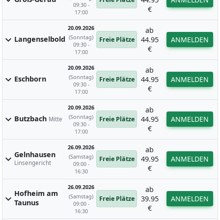
expand_more
09:30 -
€
17:00
20.09.2026
ab
(Sonntag)
expand_more
Langenselbold
44.95
ANMELDEN
Freie Plätze
09:30 -
€
17:00
20.09.2026
ab
(Sonntag)
expand_more
Eschborn
44.95
ANMELDEN
Freie Plätze
09:30 -
€
17:00
20.09.2026
ab
(Sonntag)
expand_more
Butzbach
44.95
ANMELDEN
Freie Plätze
Mitte
09:30 -
€
17:00
26.09.2026
ab
Gelnhausen
(Samstag)
expand_more
49.95
ANMELDEN
Freie Plätze
Linsengericht
09:00 -
€
16:30
26.09.2026
ab
Hofheim am
(Samstag)
expand_more
39.95
ANMELDEN
Freie Plätze
Taunus
09:00 -
€
16:30