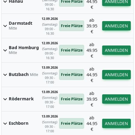
expand_more
Hanau
44.95
ANMELDEN
Freie Plätze
09:00 -
€
16:30
12.09.2026
ab
Darmstadt
(Samstag)
expand_more
39.95
ANMELDEN
Freie Plätze
Mitte
09:00 -
€
16:30
12.09.2026
ab
Bad Homburg
(Samstag)
expand_more
49.95
ANMELDEN
Freie Plätze
Mitte
09:00 -
€
16:30
13.09.2026
ab
(Sonntag)
expand_more
Butzbach
44.95
ANMELDEN
Freie Plätze
Mitte
09:30 -
€
17:00
13.09.2026
ab
(Sonntag)
expand_more
Rödermark
39.95
ANMELDEN
Freie Plätze
09:30 -
€
17:00
13.09.2026
ab
(Sonntag)
expand_more
Eschborn
44.95
ANMELDEN
Freie Plätze
09:30 -
€
17:00