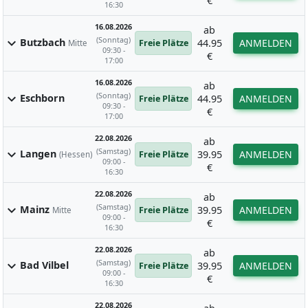
€
16:30
16.08.2026
ab
(Sonntag)
expand_more
Butzbach
44.95
ANMELDEN
Freie Plätze
Mitte
09:30 -
€
17:00
16.08.2026
ab
(Sonntag)
expand_more
Eschborn
44.95
ANMELDEN
Freie Plätze
09:30 -
€
17:00
22.08.2026
ab
(Samstag)
expand_more
Langen
39.95
ANMELDEN
Freie Plätze
(Hessen)
09:00 -
€
16:30
22.08.2026
ab
(Samstag)
expand_more
Mainz
39.95
ANMELDEN
Freie Plätze
Mitte
09:00 -
€
16:30
22.08.2026
ab
(Samstag)
expand_more
Bad Vilbel
39.95
ANMELDEN
Freie Plätze
09:00 -
€
16:30
22.08.2026