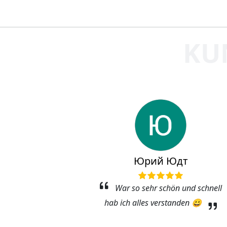
KU
er
Юрий Юдт
reundlich und
War so sehr schön und schnell
 nicht so
hab ich alles verstanden 😀
inem ersten