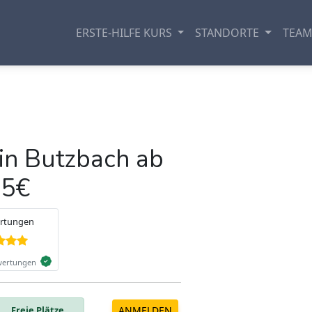
ERSTE-HILFE KURS
STANDORTE
TEA
in Butzbach ab
95€
Google Bewertungen
4.9
Freie Plätze
ANMELDEN