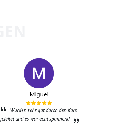
GEN
Miguel
A
Wurden sehr gut durch den Kurs
War gut,
wiederkomm
geleitet und es war echt spannend