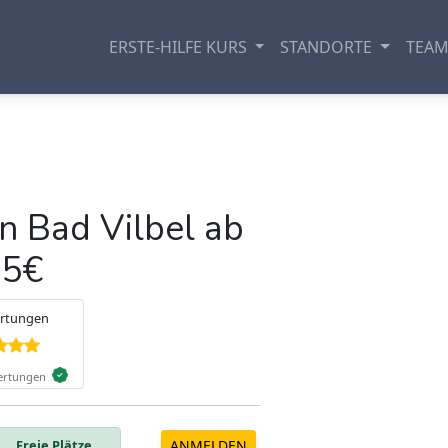
ERSTE-HILFE KURS
STANDORTE
TEA
in Bad Vilbel ab
95€
Google Bewertungen
4.8
Freie Plätze
ANMELDEN