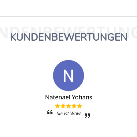
NDENBEWERTUN
KUNDENBEWERTUNGEN
Natenael Yohans
Sie ist Wow