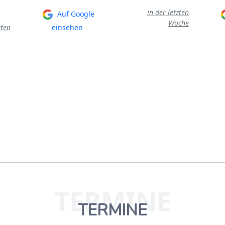
in der letzten
Auf Google
Woche
ten
einsehen
TERMINE
TERMINE