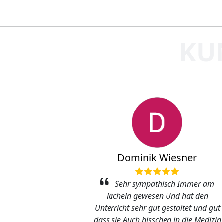
KU
Dominik Wiesner
urs war sehr
Sehr sympathisch Immer am
h. Die Inhalte
lächeln gewesen Und hat den
klärt, und es
Unterricht sehr gut gestaltet und gut
chkeiten zum
dass sie Auch bisschen in die Medizin