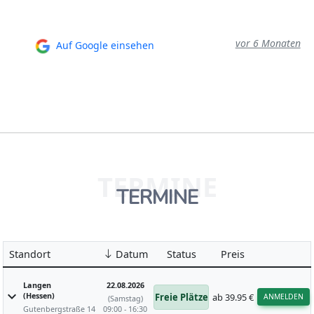
vor 6 Monaten
Auf Google einsehen
TERMINE
TERMINE
Standort
Datum
Status
Preis
Langen
22.08.2026
expand_more
(Hessen)
Freie Plätze
ab
39.95 €
ANMELDEN
(Samstag)
Gutenbergstraße 14
09:00 - 16:30